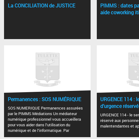
La CONCILIATION de JUSTICE
PIMMS : dates pa
aide coworking it
Permanences : SOS NUMÉRIQUE
URGENCE 114 : le
d’urgence réservé
SOS NUMERIQUE Permanences assurées
par le PIMMS Médiations Un médiateur
URGENCE 114 - le ser
numérique professionnel vous accueillera
réservé aux personne
pour vous aider dans l’utilisation du
malentendantes et a
numérique et de l’informatique. Par