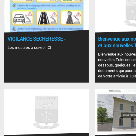
VIGILANCE SECHERESSE -
Bienvenue aux no
et aux nouvelles 
Les mesures à suivre: ICI
Bienvenue aux nouvea
nouvelles Tulettiennes
dessous, quelques lie
documents qui pourraie
de votre arrivée à Tul