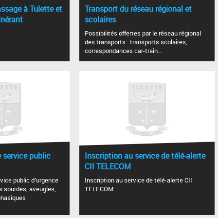
ssage à Tulette et
Transport du réseau régional et
inérant
scolaires
Possibilités offertes par le réseau régional
des transports : transports scolaires,
correspondances car-train...
 service public
Inscription au service de télé-alerte
CII TELECOM
vice public d’urgence
Inscription au service de télé-alerte CII
s sourdes, aveugles,
TELECOM
phasiques