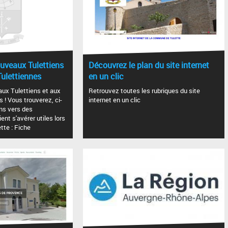
uveaux Tulettiens
Découvrez le plan du site internet
Tulettiennes
en un clic
ux Tulettiens et aux
Retrouvez toutes les rubriques du site
 ! Vous trouverez, ci-
internet en un clic
ns vers des
nt s'avérer utiles lors
ette : Fiche