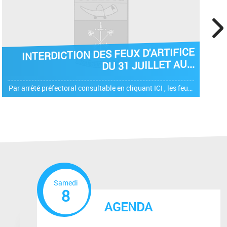
next
TERDICTION DES FEUX D'ARTIFICE
IN
DU 31 JUILLET AU...
Par arrêté préfectoral consultable en cliquant ICI , les feux d'artifice sont interdits dans le département de la Drôme du 31 juillet au 10 août 2026.
Samedi
8
AGENDA