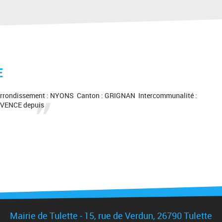
E
rondissement : NYONS Canton : GRIGNAN Intercommunalité :
ENCE depuis
Mairie de Tulette - 15, rue de Verdun, 26790 Tulette