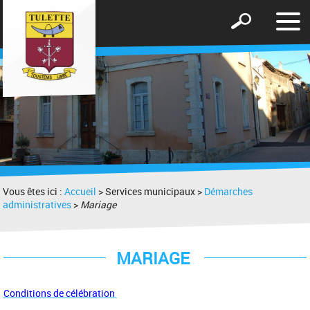
Affic
Afficher
le
le
men
formulaire
de
recherche
Vous êtes ici :
Accueil
> Services municipaux >
Démarches
administratives
>
Mariage
MARIAGE
Conditions de célébration