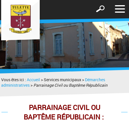
Affic
Afficher
le
le
men
formulaire
de
recherche
Vous êtes ici :
Accueil
> Services municipaux >
Démarches
administratives
>
Parrainage Civil ou Baptême Républicain
PARRAINAGE CIVIL OU
BAPTÊME RÉPUBLICAIN :