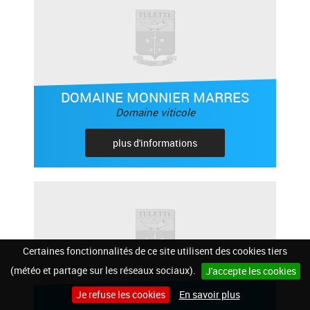
DOMAINE MONNIER MARRES
Domaine viticole
plus d'informations
Certaines fonctionnalités de ce site utilisent des cookies tiers
(météo et partage sur les réseaux sociaux).
J'accepte les cookies
CELLIER DES DAUPHINS
Je refuse les cookies
En savoir plus