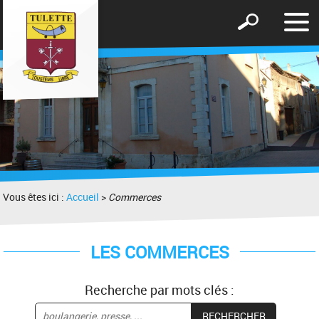
Affic
Afficher
le
le
men
formulaire
de
recherche
Vous êtes ici :
Accueil
>
Commerces
LES COMMERCES
Recherche par mots clés :