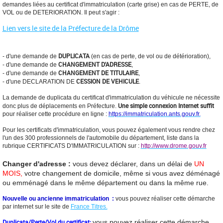
demandes liées au certificat d'immatriculation (carte grise) en cas de PERTE, de
VOL ou de DETERIORATION. Il peut s'agir :
Lien vers le site de la Préfecture de la Drôme
DUPLICATA
- d'une demande de
(en cas de perte, de vol ou de détérioration),
CHANGEMENT D'ADRESSE
- d'une demande de
,
CHANGEMENT DE TITULAIRE
- d'une demande de
,
CESSION DE VEHICULE
- d'une DECLARATION DE
.
La demande de duplicata du certificat d'immatriculation du véhicule ne nécessite
Une simple connexion Internet suffit
donc plus de déplacements en Préfecture.
pour réaliser cette procédure en ligne :
https://immatriculation.ants.gouv.fr.
Pour les certificats d'immatriculation, vous pouvez également vous rendre chez
l'un des 300 professionnels de l'automobile du département, liste dans la
rubrique CERTIFICATS D'IMMATRICULATION sur :
http://www.drome.gouv.fr
Changer d'adresse :
vous devez déclarer, dans un
délai de
UN
MOIS,
votre changement de domicile, même si vous avez déménagé
ou emménagé dans le même département ou dans la même rue.
Nouvelle ou ancienne immatriculation :
vous pouvez réaliser cette démarche
par internet sur le site de
France Titres.
Duplicata/Perte/Vol du certificat:
vous pouvez réaliser cette démarche