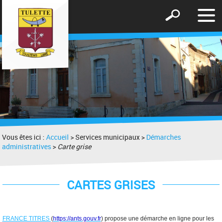
Affic
Afficher
le
le
men
formulaire
de
recherche
Vous êtes ici :
Accueil
> Services municipaux >
Démarches
administratives
>
Carte grise
CARTES GRISES
FRANCE TITRES
(
https://ants.gouv.fr
) propose une démarche en ligne pour les