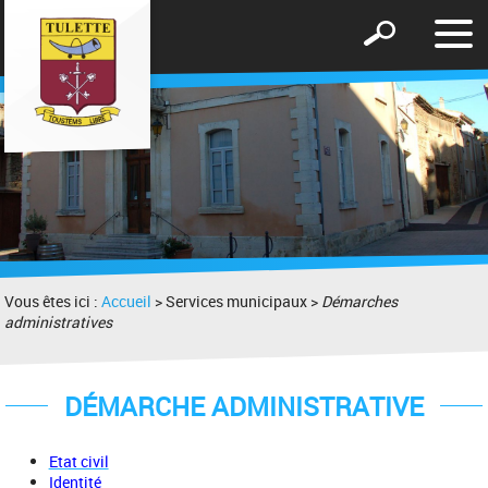
Affic
Afficher
le
le
men
formulaire
de
recherche
Vous êtes ici :
Accueil
> Services municipaux >
Démarches
administratives
DÉMARCHE ADMINISTRATIVE
Etat civil
Identité