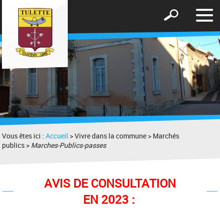
Affic
Afficher
le
le
men
formulaire
de
recherche
Vous êtes ici :
Accueil
> Vivre dans la commune > Marchés
publics >
Marches-Publics-passes
AVIS DE CONSULTATION
EN 2023 :