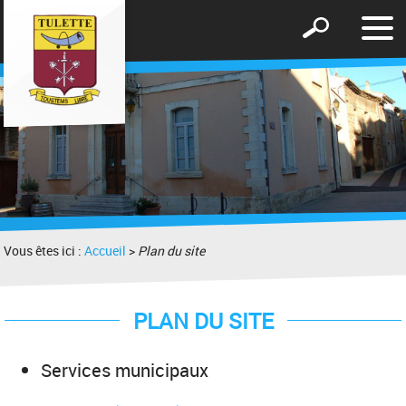
Affic
Afficher
le
le
men
formulaire
de
recherche
Vous êtes ici :
Accueil
>
Plan du site
PLAN DU SITE
Services municipaux