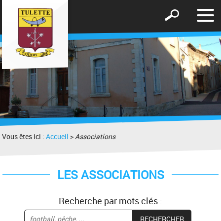
Affic
Afficher
le
le
men
formulaire
de
recherche
Vous êtes ici :
Accueil
>
Associations
LES ASSOCIATIONS
Recherche par mots clés :