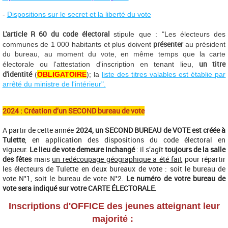
-
Dispositions sur le secret et la liberté du vote
L'article R 60 du code électoral
stipule que : "Les électeurs des
présenter
communes de 1 000 habitants et plus doivent
au président
du bureau, au moment du vote, en même temps que la carte
un titre
électorale ou l'attestation d'inscription en tenant lieu,
d'identité
(
OBLIGATOIRE
); la
liste des titres valables est établie par
arrêté du ministre de l'intérieur".
2024 : Création d’un SECOND bureau de vote
A partir de cette année
2024, un SECOND BUREAU de VOTE est créée à
Tulette
, en application des dispositions du code électoral en
vigueur.
Le lieu de vote demeure inchangé
: il s’agît
toujours de la salle
des fêtes
mais
un redécoupage géographique a été fait
pour répartir
les électeurs de Tulette en deux bureaux de vote : soit le bureau de
vote N°1, soit le bureau de vote N°2.
Le numéro de votre bureau de
vote sera indiqué sur votre CARTE ÉLECTORALE.
Inscriptions d'OFFICE des jeunes atteignant leur
majorité :