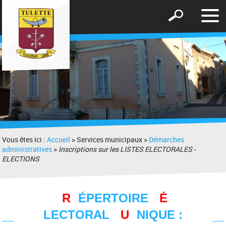
Affic
Afficher
le
le
men
formulaire
de
recherche
Vous êtes ici :
Accueil
> Services municipaux >
Démarches
administratives
>
Inscriptions sur les LISTES ELECTORALES -
ELECTIONS
R
ÉPERTOIRE
É
LECTORAL
U
NIQUE :