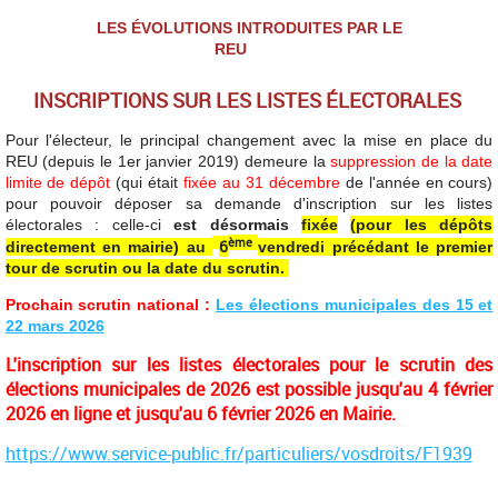
LES ÉVOLUTIONS INTRODUITES PAR LE
REU
INSCRIPTIONS SUR LES LISTES ÉLECTORALES
Pour l'électeur, le principal changement avec la mise en place du
REU (depuis le 1er janvier 2019) demeure la
suppression de la date
limite de dépôt
(
qui était
fixée
au 31 décembre
de l'année en cours)
pour pouvoir déposer sa demande d'inscription sur les listes
électorales : celle-ci
est désormais
fixée
(pour les dépôts
ème
6
directement en mairie)
au
vendredi précédant le premier
tour de scrutin ou la date du scrutin.
Prochain scrutin national :
Les élections municipales des 15 et
22 mars 2026
L'inscription sur les listes électorales pour le scrutin des
élections municipales de 2026 est possible jusqu'au 4 février
2026 en ligne et jusqu'au 6 février 2026 en Mairie.
https://www.service-public.fr/particuliers/vosdroits/F1939