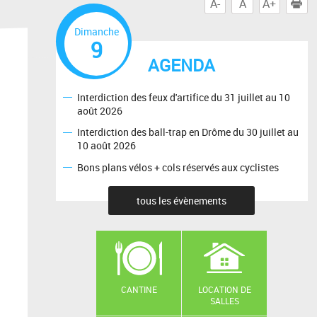
A-
A
A+
I
Dimanche
9
AGENDA
Interdiction des feux d'artifice du 31 juillet au 10
août 2026
Interdiction des ball-trap en Drôme du 30 juillet au
10 août 2026
Bons plans vélos + cols réservés aux cyclistes
tous les évènements
CANTINE
LOCATION DE
SALLES