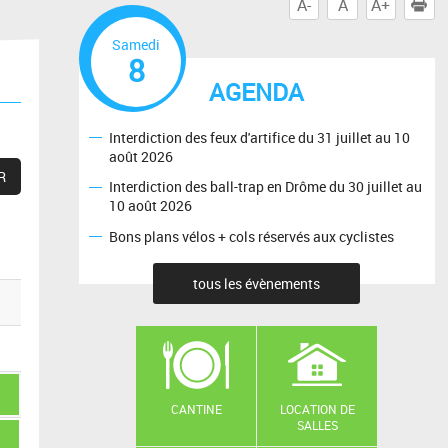
A-
A
A+
I
Samedi
8
AGENDA
Interdiction des feux d'artifice du 31 juillet au 10
août 2026
Interdiction des ball-trap en Drôme du 30 juillet au
10 août 2026
Bons plans vélos + cols réservés aux cyclistes
tous les évènements
CANTINE
LOCATION DE
SALLES