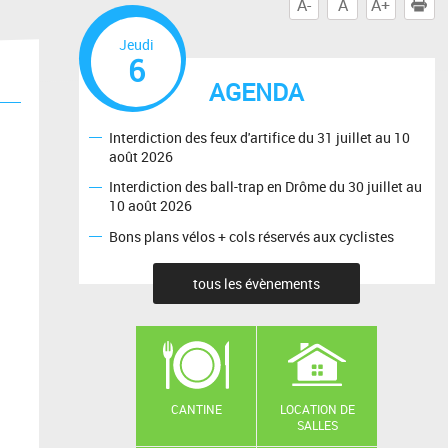
A-
A
A+
I
Jeudi
6
AGENDA
Interdiction des feux d'artifice du 31 juillet au 10
août 2026
Interdiction des ball-trap en Drôme du 30 juillet au
10 août 2026
Bons plans vélos + cols réservés aux cyclistes
tous les évènements
CANTINE
LOCATION DE
SALLES