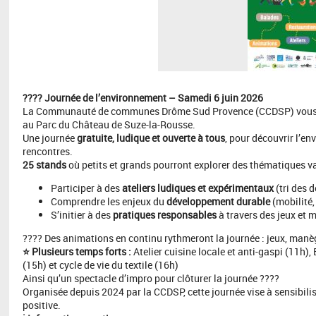
???? Journée de l’environnement – Samedi 6 juin 2026
La Communauté de communes Drôme Sud Provence (CCDSP) vous 
au Parc du Château de Suze-la-Rousse.
Une journée
gratuite, ludique et ouverte à tous
, pour découvrir l’e
rencontres.
25 stands
où petits et grands pourront explorer des thématiques va
Participer à des
ateliers ludiques et expérimentaux
(tri des 
Comprendre les enjeux du
développement durable
(mobilité
S’initier à des
pratiques responsables
à travers des jeux et 
???? Des animations en continu rythmeront la journée : jeux, manèg
⭐ Plusieurs temps forts :
Atelier cuisine locale et anti-gaspi (11h)
(15h) et cycle de vie du textile (16h)
Ainsi qu’un spectacle d’impro pour clôturer la journée ????
Organisée depuis 2024 par la CCDSP, cette journée vise à sensibili
positive.