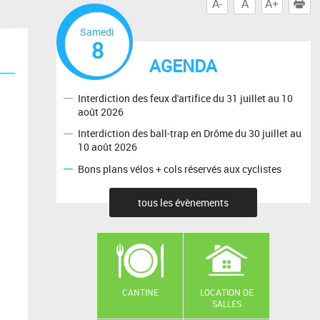
A-
A
A+
I
Samedi
8
AGENDA
Interdiction des feux d'artifice du 31 juillet au 10
août 2026
Interdiction des ball-trap en Drôme du 30 juillet au
10 août 2026
Bons plans vélos + cols réservés aux cyclistes
tous les évènements
CANTINE
LOCATION DE
SALLES