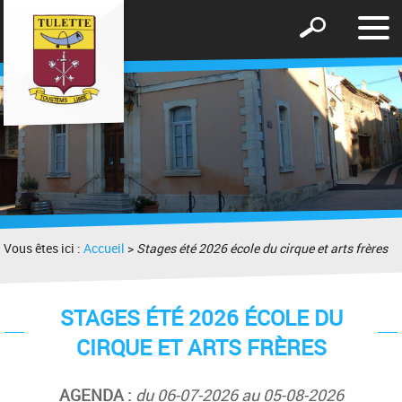
Affic
Afficher
le
le
men
formulaire
de
recherche
Vous êtes ici :
Accueil
>
Stages été 2026 école du cirque et arts frères
STAGES ÉTÉ 2026 ÉCOLE DU
CIRQUE ET ARTS FRÈRES
AGENDA :
du 06-07-2026 au 05-08-2026