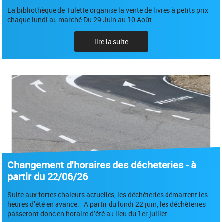
La bibliothèque de Tulette organise la vente de livres à petits prix
chaque lundi au marché Du 29 Juin au 10 Août
lire la suite
Changement d'horaires des décheteries - à
partir du 22/06/26
Suite aux fortes chaleurs actuelles, les déchèteries démarrent les
heures d’été en avance. A partir du lundi 22 juin, les déchèteries
passeront donc en horaire d’été au lieu du 1er juillet