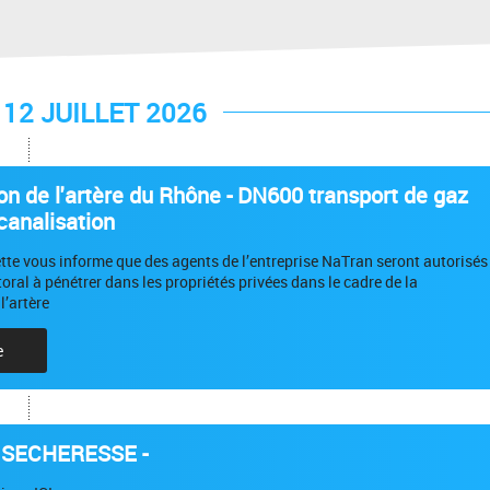
12 JUILLET 2026
ion de l'artère du Rhône - DN600 transport de gaz
canalisation
ette vous informe que des agents de l’entreprise NaTran seront autorisés
toral à pénétrer dans les propriétés privées dans le cadre de la
l’artère
e
 SECHERESSE -