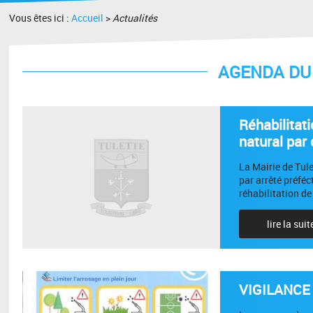
Vous êtes ici :
Accueil
>
Actualités
AGENDA DU 
Réhabilitat
natural par 
La Mairie de Tul
par arrêté préféc
réhabilitation de 
lire la suit
VIGILANCE