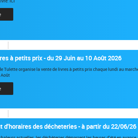
ivre: ICI
e
res à petits prix - du 29 Juin au 10 Août 2026
e Tulette organise la vente de livres à petits prix chaque lundi au march
 Août
e
d'horaires des décheteries - à partir du 22/06/26
chaleurs actuelles, les déchèteries démarrent les heures d’été en avance