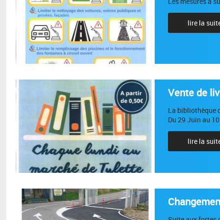
Les mesures à su
lire la suit
Vente de liv
La bibliothèque d
Du 29 Juin au 10
lire la suit
Changement 
Suite aux fortes 