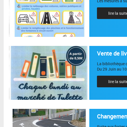
Les mesures à su
lire la suit
Vente de liv
La bibliothèque d
Du 29 Juin au 10
lire la suit
Changement 
Suite aux fortes 