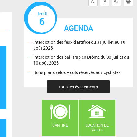
A-
A
A+
I
Jeudi
6
AGENDA
Interdiction des feux d'artifice du 31 juillet au 10
août 2026
Interdiction des ball-trap en Drôme du 30 juillet au
10 août 2026
Bons plans vélos + cols réservés aux cyclistes
tous les évènements
CANTINE
LOCATION DE
SALLES