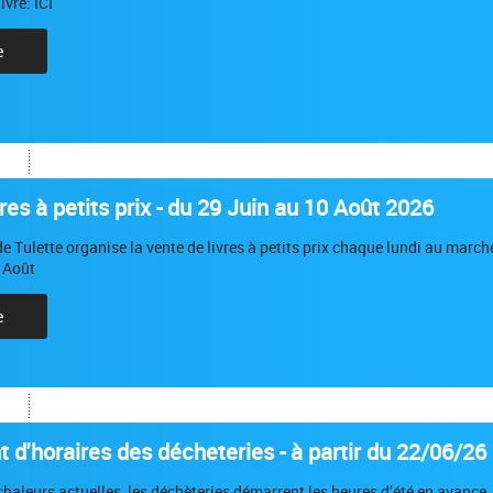
ivre: ICI
e
res à petits prix - du 29 Juin au 10 Août 2026
e Tulette organise la vente de livres à petits prix chaque lundi au march
 Août
e
d'horaires des décheteries - à partir du 22/06/26
chaleurs actuelles, les déchèteries démarrent les heures d’été en avance