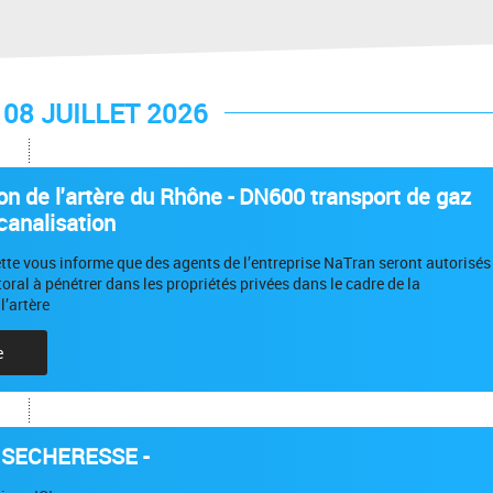
08 JUILLET 2026
ion de l'artère du Rhône - DN600 transport de gaz
canalisation
ette vous informe que des agents de l’entreprise NaTran seront autorisés
toral à pénétrer dans les propriétés privées dans le cadre de la
l’artère
e
 SECHERESSE -