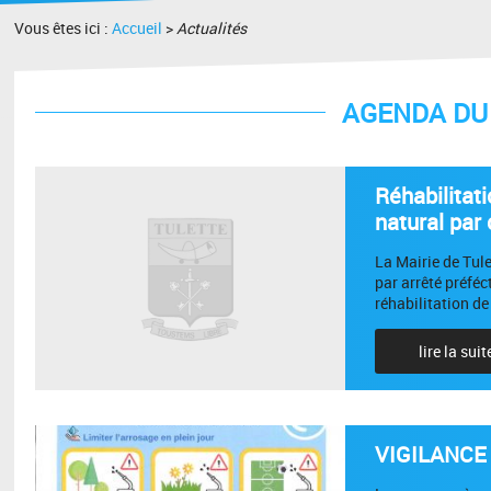
Vous êtes ici :
Accueil
>
Actualités
AGENDA DU 
Réhabilitat
natural par 
La Mairie de Tul
par arrêté préféc
réhabilitation de 
lire la suit
VIGILANCE