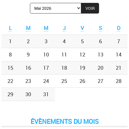
Afficher
le
mois
de
L
M
M
J
V
S
D
:
1
2
3
4
5
6
7
8
9
10
11
12
13
14
15
16
17
18
19
20
21
22
23
24
25
26
27
28
29
30
31
ÉVÈNEMENTS DU MOIS