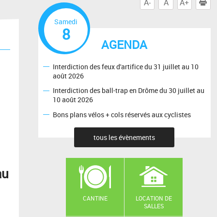
A-
A
A+
I
Samedi
8
AGENDA
Interdiction des feux d'artifice du 31 juillet au 10
août 2026
Interdiction des ball-trap en Drôme du 30 juillet au
10 août 2026
Bons plans vélos + cols réservés aux cyclistes
tous les évènements
au
CANTINE
LOCATION DE
SALLES