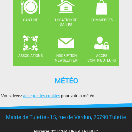
CANTINE
LOCATION DE
COMMERCES
SALLES
ASSOCIATIONS
INSCRIPTION
ACCÈS
NEWSLETTER
CONTRIBUTEURS
MÉTÉO
Vous devez
accepter les cookies
pour voir la météo.
Mairie de Tulette - 15, rue de Verdun, 26790 Tulette
Horaires d'OUVERTURE AU PUBLIC