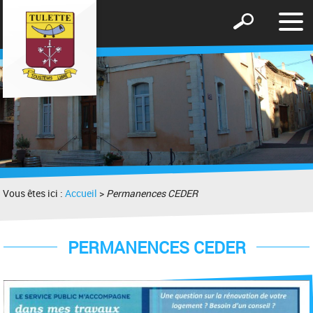
Affic
Afficher
le
le
men
formulaire
de
recherche
Vous êtes ici :
Accueil
>
Permanences CEDER
PERMANENCES CEDER