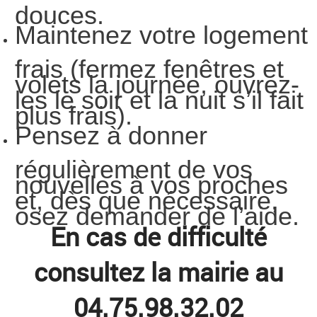
douces.
Maintenez votre logement
frais (fermez fenêtres et
volets la journée, ouvrez-
les le soir et la nuit s’il fait
plus frais).
Pensez à donner
régulièrement de vos
nouvelles à vos proches
et, dès que nécessaire,
osez demander de l’aide.
En cas de difficulté
consultez la mairie au
04.75.98.32.02