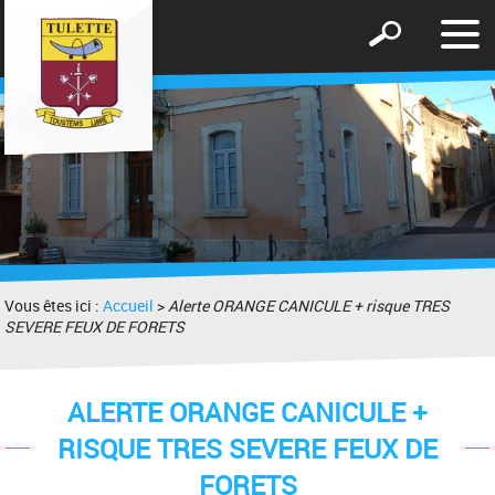
Affic
Afficher
le
le
men
formulaire
de
recherche
Vous êtes ici :
Accueil
>
Alerte ORANGE CANICULE + risque TRES
SEVERE FEUX DE FORETS
ALERTE ORANGE CANICULE +
RISQUE TRES SEVERE FEUX DE
FORETS