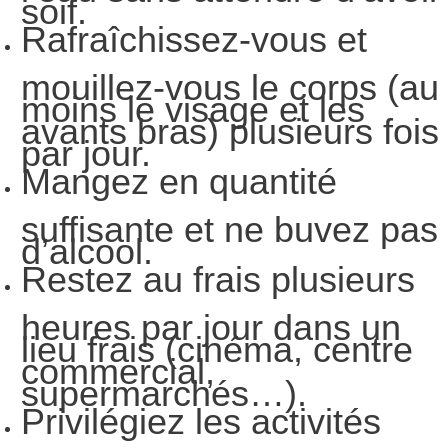
Rafraîchissez-vous et
mouillez-vous le corps (au
moins le visage et les
avants bras) plusieurs fois
par jour.
Mangez en quantité
suffisante et ne buvez pas
d’alcool.
Restez au frais plusieurs
heures par jour dans un
lieu frais (cinéma, centre
commercial,
supermarchés…).
Privilégiez les activités