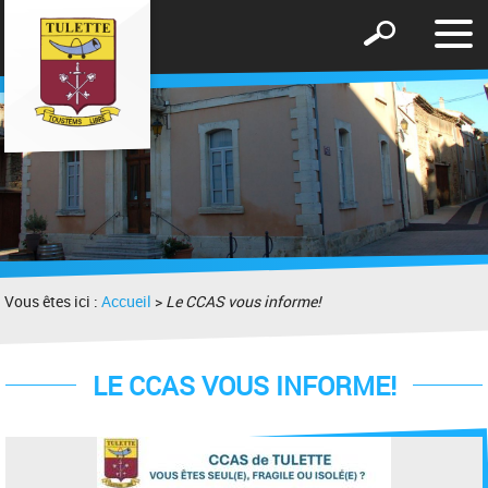
Affic
Afficher
le
le
men
formulaire
de
recherche
Vous êtes ici :
Accueil
>
Le CCAS vous informe!
LE CCAS VOUS INFORME!