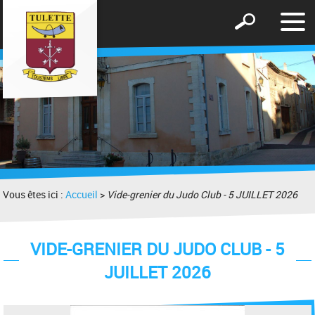
Affic
Afficher
le
le
men
formulaire
de
recherche
Vous êtes ici :
Accueil
>
Vide-grenier du Judo Club - 5 JUILLET 2026
VIDE-GRENIER DU JUDO CLUB - 5
JUILLET 2026