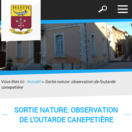
Affic
Afficher
le
le
men
formulaire
de
recherche
Vous êtes ici :
Accueil
>
Sortie nature: observation de l'outarde
canepetière
SORTIE NATURE: OBSERVATION
DE L'OUTARDE CANEPETIÈRE