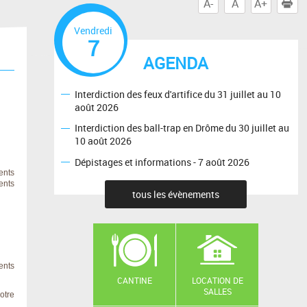
A-
A
A+
I
Vendredi
7
AGENDA
Interdiction des feux d'artifice du 31 juillet au 10
août 2026
Interdiction des ball-trap en Drôme du 30 juillet au
10 août 2026
Dépistages et informations - 7 août 2026
ents
ents
tous les évènements
rents
CANTINE
LOCATION DE
SALLES
otre