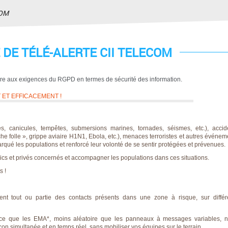
COM
 DE TÉLÉ-ALERTE CII TELECOM
dre aux exigences du RGPD en termes de sécurité des information.
 ET EFFICACEMENT !
, canicules, tempêtes, submersions marines, tornades, séismes, etc.),
accid
he folle », grippe aviaire H1N1, Ebola, etc.),
menaces terroristes
et autres événem
qué les populations et renforcé leur volonté de se sentir protégées et prévenues.
ics et privés
concernés et
accompagner les populations
dans ces situations.
s !
ent
tout ou partie des contacts présents dans une zone à risque, sur
diffé
fficace que les EMA*, moins aléatoire que les panneaux à messages variables,
n
çon simultanée et en temps réel, sans mobiliser vos équipes sur le terrain
.