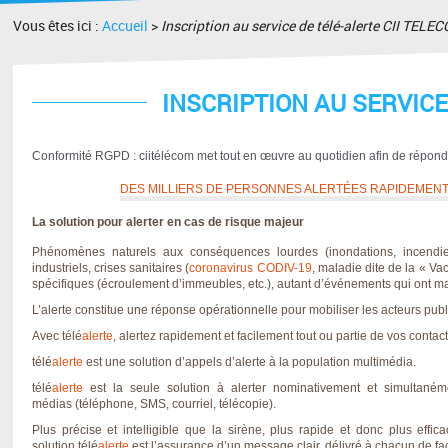
Vous êtes ici :
Accueil
>
Inscription au service de télé-alerte CII TELE
INSCRIPTION AU SERVICE
Conformité RGPD : ciitélécom met tout en œuvre au quotidien afin de répon
DES MILLIERS DE PERSONNES ALERTÉES RAPIDEMENT
La solution pour alerter en cas de risque majeur
Phénomènes naturels
aux conséquences lourdes (inondations, incendies
industriels,
crises sanitaires
(
coronavirus CODIV-19
, maladie dite de la « Vac
spécifiques (écroulement d’immeubles, etc.), autant d’événements qui ont mar
L’alerte constitue une réponse opérationnelle pour
mobiliser les acteurs publ
Avec télé
alerte
,
alertez rapidement et facilement
tout ou partie de vos contact
télé
alerte
est une
solution d’appels d’alerte à la population multimédia
.
télé
alerte
est la seule solution à
alerter nominativement et simultaném
médias
(téléphone, SMS, courriel, télécopie).
Plus précise et intelligible que la sirène, plus rapide et donc plus e
solution
télé
alerte
est l’assurance d’un message clair, délivré à chacun de fa