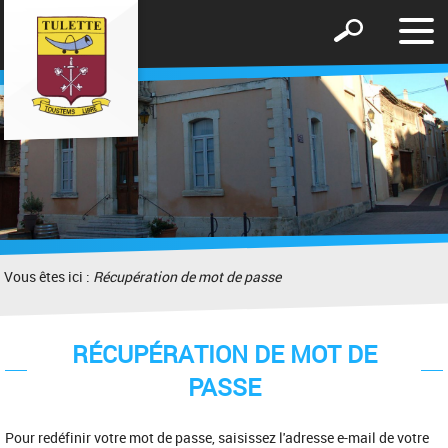
Affic
Afficher
le
le
men
formulaire
de
recherche
Vous êtes ici :
Récupération de mot de passe
RÉCUPÉRATION DE MOT DE
PASSE
Pour redéfinir votre mot de passe, saisissez l'adresse e-mail de votre