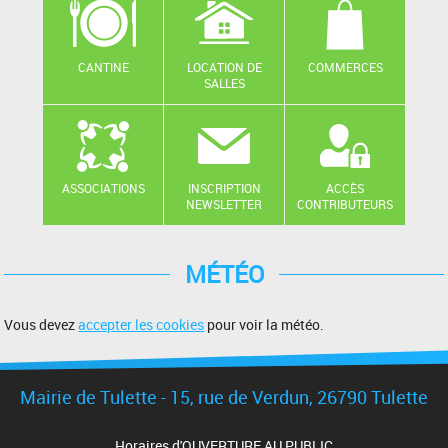
CANTINE
LOCATION DE
COMMERCES
SALLES
ASSOCIATIONS
INSCRIPTION
ACCÈS
NEWSLETTER
CONTRIBUTEURS
MÉTÉO
Vous devez
accepter les cookies
pour voir la météo.
Mairie de Tulette - 15, rue de Verdun, 26790 Tulette
Horaires d'OUVERTURE AU PUBLIC